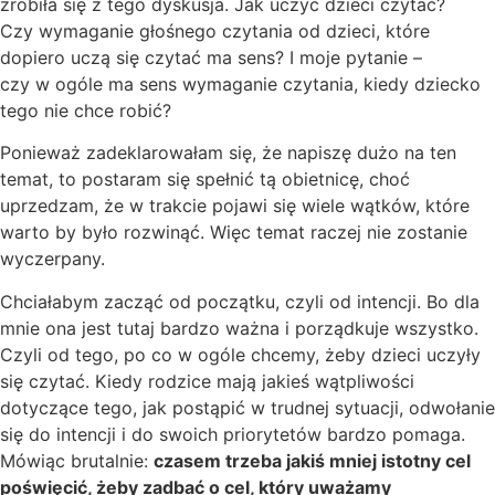
zrobiła się z tego dyskusja. Jak uczyć dzieci czytać?
Czy wymaganie głośnego czytania od dzieci, które
dopiero uczą się czytać ma sens? I moje pytanie –
czy w ogóle ma sens wymaganie czytania, kiedy dziecko
tego nie chce robić?
Ponieważ zadeklarowałam się, że napiszę dużo na ten
temat, to postaram się spełnić tą obietnicę, choć
uprzedzam, że w trakcie pojawi się wiele wątków, które
warto by było rozwinąć. Więc temat raczej nie zostanie
wyczerpany.
Chciałabym zacząć od początku, czyli od intencji. Bo dla
mnie ona jest tutaj bardzo ważna i porządkuje wszystko.
Czyli od tego, po co w ogóle chcemy, żeby dzieci uczyły
się czytać. Kiedy rodzice mają jakieś wątpliwości
dotyczące tego, jak postąpić w trudnej sytuacji, odwołanie
się do intencji i do swoich priorytetów bardzo pomaga.
Mówiąc brutalnie:
czasem trzeba jakiś mniej istotny cel
poświęcić, żeby zadbać o cel, który uważamy