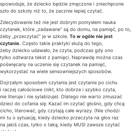
spowoduje, że dziecko będzie zmęczone i zniechęcone
szło do szkoły niż to, że zacznie lepiej czytać.
Zdecydowanie też nie jest dobrym pomysłem nauka
czytanek, które „zadawane” są do domu, na pamięć, po to,
żeby „przeczytać” je w szkole.
To w ogóle nie jest
czytanie.
Często takie praktyki służą do tego,
żeby dziecko udawało, że czyta, podczas gdy ono
tylko odtwarza tekst z pamięci. Naprawdę można czas
poświęcany na uczenie się czytanek na pamięć,
wykorzystać na wiele sensowniejszych sposobów.
Dojrzałym sposobem czytania jest czytanie po cichu
i raczej całościowe (nikt, kto dobrze i szybko czyta,
nie literuje i nie sylabizuje). Dlatego nie warto zmuszać
dzieci do cofania się. Kazać im czytać głośno, gdy chcą
cicho, literować, gdy czytają całe wyrazy. (Nie chodzi
mi tu o sytuację, kiedy dziecko przeczyta na głos raz
na jakiś czas, tylko o taką, kiedy MUSI zawsze czytać