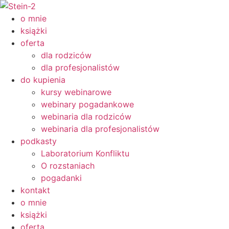
Przejdź
do
o mnie
treści
książki
oferta
dla rodziców
dla profesjonalistów
do kupienia
kursy webinarowe
webinary pogadankowe
webinaria dla rodziców
webinaria dla profesjonalistów
podkasty
Laboratorium Konfliktu
O rozstaniach
pogadanki
kontakt
o mnie
książki
oferta