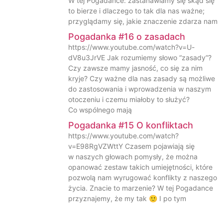
W tej Pogadance: zastanawiamy się skąd się
to bierze i dlaczego to tak dla nas ważne;
przyglądamy się, jakie znaczenie zdarza nam
Pogadanka #16 o zasadach
https://www.youtube.com/watch?v=U-
dV8u3JrVE Jak rozumiemy słowo “zasady”?
Czy zawsze mamy jasność, co się za nim
kryje? Czy ważne dla nas zasady są możliwe
do zastosowania i wprowadzenia w naszym
otoczeniu i czemu miałoby to służyć?
Co wspólnego mają
Pogadanka #15 O konfliktach
https://www.youtube.com/watch?
v=E98RgVZWttY Czasem pojawiają się
w naszych głowach pomysły, że można
opanować zestaw takich umiejętności, które
pozwolą nam wyrugować konflikty z naszego
życia. Znacie to marzenie? W tej Pogadance
przyznajemy, że my tak 🙂 I po tym