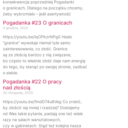
konsekwencja poprzedniej Pogadanki
o granicach. Dlatego na początku chcemy,
żeby wybrzmiało – jeśli asertywność
Pogadanka #23 O granicach
4 grudnia, 2020
https://youtu.be/lqOPkzrNPg0 Hasło
“granice” wywołuje niemal tyle samo
zainteresowania, co złość. Granice
są ze złością bardzo z nią związane,
bo często to właśnie złość daje nam energię
do tego, by stanąć po swojej stronie, zadbać
o siebie.
Pogadanka #22 O pracy
nad złością
30 listopada, 2020
https://youtu.be/fmdD74u8Veg Co zrobić,
by złościć się mniej i rzadziej? Dostajemy
od Was takie pytania, padają one też wiele
razy na salach warsztatowych,
czy w gabinetach. Stąd też kolejna nasza