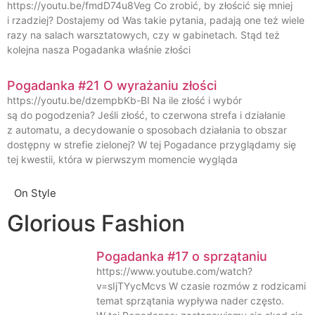
https://youtu.be/fmdD74u8Veg Co zrobić, by złościć się mniej
i rzadziej? Dostajemy od Was takie pytania, padają one też wiele
razy na salach warsztatowych, czy w gabinetach. Stąd też
kolejna nasza Pogadanka właśnie złości
Pogadanka #21 O wyrażaniu złości
https://youtu.be/dzempbKb-BI Na ile złość i wybór
są do pogodzenia? Jeśli złość, to czerwona strefa i działanie
z automatu, a decydowanie o sposobach działania to obszar
dostępny w strefie zielonej? W tej Pogadance przyglądamy się
tej kwestii, która w pierwszym momencie wygląda
On Style
Glorious Fashion
Pogadanka #17 o sprzątaniu
https://www.youtube.com/watch?
v=sIjTYycMcvs W czasie rozmów z rodzicami
temat sprzątania wypływa nader często.