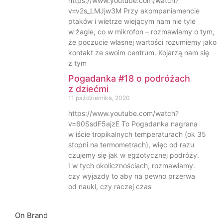
https://www.youtube.com/watch?
v=v2s_LMJjw3M Przy akompaniamencie
ptaków i wietrze wiejącym nam nie tyle
w żagle, co w mikrofon – rozmawiamy o tym,
że poczucie własnej wartości rozumiemy jako
kontakt ze swoim centrum. Kojarzą nam się
z tym
Pogadanka #18 o podróżach
z dziećmi
11 października, 2020
https://www.youtube.com/watch?
v=60SsdF5ajzE To Pogadanka nagrana
w iście tropikalnych temperaturach (ok 35
stopni na termometrach), więc od razu
czujemy się jak w egzotycznej podróży.
I w tych okolicznościach, rozmawiamy:
czy wyjazdy to aby na pewno przerwa
od nauki, czy raczej czas
On Brand