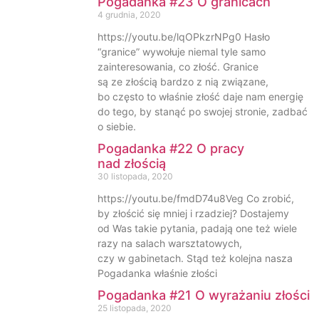
Pogadanka #23 O granicach
4 grudnia, 2020
https://youtu.be/lqOPkzrNPg0 Hasło
“granice” wywołuje niemal tyle samo
zainteresowania, co złość. Granice
są ze złością bardzo z nią związane,
bo często to właśnie złość daje nam energię
do tego, by stanąć po swojej stronie, zadbać
o siebie.
Pogadanka #22 O pracy
nad złością
30 listopada, 2020
https://youtu.be/fmdD74u8Veg Co zrobić,
by złościć się mniej i rzadziej? Dostajemy
od Was takie pytania, padają one też wiele
razy na salach warsztatowych,
czy w gabinetach. Stąd też kolejna nasza
Pogadanka właśnie złości
Pogadanka #21 O wyrażaniu złości
25 listopada, 2020