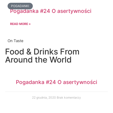
POGADANKI
Pogadanka #24 O asertywności
READ MORE »
On Taste
Food & Drinks From
Around the World
Pogadanka #24 O asertywności
22 grudnia, 2020
Brak komentarzy