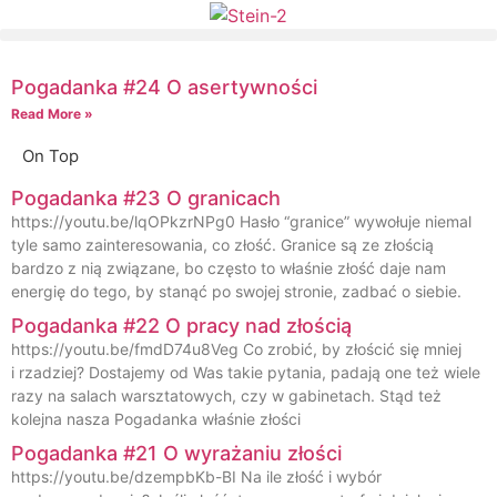
Pogadanka #24 O asertywności
Read More »
On Top
Pogadanka #23 O granicach
https://youtu.be/lqOPkzrNPg0 Hasło “granice” wywołuje niemal
tyle samo zainteresowania, co złość. Granice są ze złością
bardzo z nią związane, bo często to właśnie złość daje nam
energię do tego, by stanąć po swojej stronie, zadbać o siebie.
Pogadanka #22 O pracy nad złością
https://youtu.be/fmdD74u8Veg Co zrobić, by złościć się mniej
i rzadziej? Dostajemy od Was takie pytania, padają one też wiele
razy na salach warsztatowych, czy w gabinetach. Stąd też
kolejna nasza Pogadanka właśnie złości
Pogadanka #21 O wyrażaniu złości
https://youtu.be/dzempbKb-BI Na ile złość i wybór