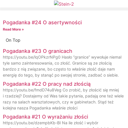
Pogadanka #24 O asertywności
Read More »
On Top
Pogadanka #23 O granicach
https://youtu.be/lqOPkzrNPg0 Hasło “granice” wywołuje niemal
tyle samo zainteresowania, co złość. Granice są ze złością
bardzo z nią związane, bo często to właśnie złość daje nam
energię do tego, by stanąć po swojej stronie, zadbać o siebie.
Pogadanka #22 O pracy nad złością
https://youtu.be/fmdD74u8Veg Co zrobić, by złościć się mniej
i rzadziej? Dostajemy od Was takie pytania, padają one też wiele
razy na salach warsztatowych, czy w gabinetach. Stąd też
kolejna nasza Pogadanka właśnie złości
Pogadanka #21 O wyrażaniu złości
https://youtu.be/dzempbKb-BI Na ile złość i wybór