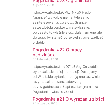
Pogadanka #23 O granicach
4 grudnia, 2020
https://youtu.be/lqOPkzrNPg0 Hasło
“granice” wywołuje niemal tyle samo
zainteresowania, co złość. Granice
są ze złością bardzo z nią związane,
bo często to właśnie złość daje nam energię
do tego, by stanąć po swojej stronie, zadbać
o siebie.
Pogadanka #22 O pracy
nad złością
30 listopada, 2020
https://youtu.be/fmdD74u8Veg Co zrobić,
by złościć się mniej i rzadziej? Dostajemy
od Was takie pytania, padają one też wiele
razy na salach warsztatowych,
czy w gabinetach. Stąd też kolejna nasza
Pogadanka właśnie złości
Pogadanka #21 O wyrażaniu złości
25 listopada, 2020