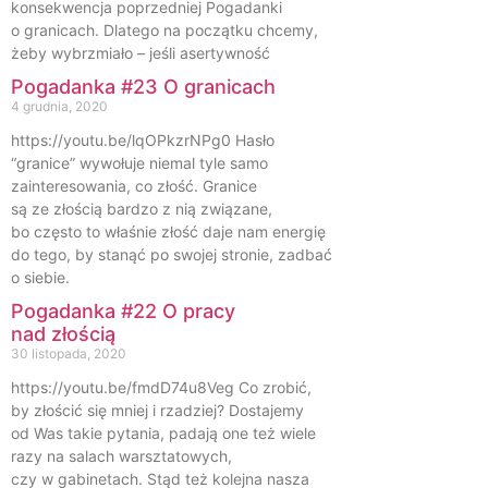
konsekwencja poprzedniej Pogadanki
o granicach. Dlatego na początku chcemy,
żeby wybrzmiało – jeśli asertywność
Pogadanka #23 O granicach
4 grudnia, 2020
https://youtu.be/lqOPkzrNPg0 Hasło
“granice” wywołuje niemal tyle samo
zainteresowania, co złość. Granice
są ze złością bardzo z nią związane,
bo często to właśnie złość daje nam energię
do tego, by stanąć po swojej stronie, zadbać
o siebie.
Pogadanka #22 O pracy
nad złością
30 listopada, 2020
https://youtu.be/fmdD74u8Veg Co zrobić,
by złościć się mniej i rzadziej? Dostajemy
od Was takie pytania, padają one też wiele
razy na salach warsztatowych,
czy w gabinetach. Stąd też kolejna nasza