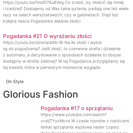
https://youtu.be/fmdD74u8Veg Co zrobić, by złościć się mniej
i rzadziej? Dostajemy od Was takie pytania, padają one też wiele
razy na salach warsztatowych, czy w gabinetach. Stąd też
kolejna nasza Pogadanka właśnie złości
Pogadanka #21 O wyrażaniu złości
https://youtu.be/dzempbKb-BI Na ile złość i wybór
są do pogodzenia? Jeśli złość, to czerwona strefa i działanie
z automatu, a decydowanie o sposobach działania to obszar
dostępny w strefie zielonej? W tej Pogadance przyglądamy się
tej kwestii, która w pierwszym momencie wygląda
On Style
Glorious Fashion
Pogadanka #17 o sprzątaniu
https://www.youtube.com/watch?
v=sIjTYycMcvs W czasie rozmów z rodzicami
temat sprzątania wypływa nader często.