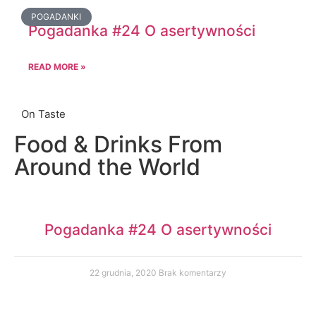
POGADANKI
Pogadanka #24 O asertywności
READ MORE »
On Taste
Food & Drinks From
Around the World
Pogadanka #24 O asertywności
22 grudnia, 2020
Brak komentarzy