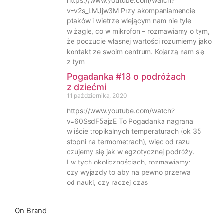
https://www.youtube.com/watch?
v=v2s_LMJjw3M Przy akompaniamencie
ptaków i wietrze wiejącym nam nie tyle
w żagle, co w mikrofon – rozmawiamy o tym,
że poczucie własnej wartości rozumiemy jako
kontakt ze swoim centrum. Kojarzą nam się
z tym
Pogadanka #18 o podróżach
z dziećmi
11 października, 2020
https://www.youtube.com/watch?
v=60SsdF5ajzE To Pogadanka nagrana
w iście tropikalnych temperaturach (ok 35
stopni na termometrach), więc od razu
czujemy się jak w egzotycznej podróży.
I w tych okolicznościach, rozmawiamy:
czy wyjazdy to aby na pewno przerwa
od nauki, czy raczej czas
On Brand