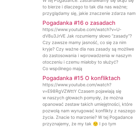
W tej Pogadance: zastanawiamy się skąd się
to bierze i dlaczego to tak dla nas ważne;
przyglądamy się, jakie znaczenie zdarza nam
Pogadanka #16 o zasadach
https://www.youtube.com/watch?v=U-
dV8u3JrVE Jak rozumiemy słowo “zasady”?
Czy zawsze mamy jasność, co się za nim
kryje? Czy ważne dla nas zasady są możliwe
do zastosowania i wprowadzenia w naszym
otoczeniu i czemu miałoby to służyć?
Co wspólnego mają
Pogadanka #15 O konfliktach
https://www.youtube.com/watch?
v=E98RgVZWttY Czasem pojawiają się
w naszych głowach pomysły, że można
opanować zestaw takich umiejętności, które
pozwolą nam wyrugować konflikty z naszego
życia. Znacie to marzenie? W tej Pogadance
przyznajemy, że my tak 🙂 I po tym