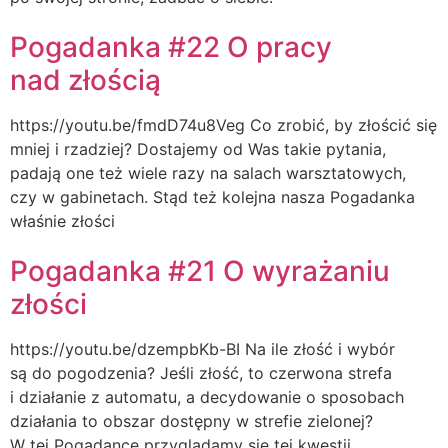
Pogadanka #22 O pracy
nad złością
https://youtu.be/fmdD74u8Veg Co zrobić, by złościć się
mniej i rzadziej? Dostajemy od Was takie pytania,
padają one też wiele razy na salach warsztatowych,
czy w gabinetach. Stąd też kolejna nasza Pogadanka
właśnie złości
Pogadanka #21 O wyrażaniu
złości
https://youtu.be/dzempbKb-BI Na ile złość i wybór
są do pogodzenia? Jeśli złość, to czerwona strefa
i działanie z automatu, a decydowanie o sposobach
działania to obszar dostępny w strefie zielonej?
W tej Pogadance przyglądamy się tej kwestii,