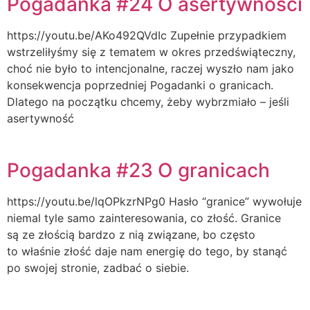
Pogadanka #24 O asertywności
https://youtu.be/AKo492QVdIc Zupełnie przypadkiem
wstrzeliłyśmy się z tematem w okres przedświąteczny,
choć nie było to intencjonalne, raczej wyszło nam jako
konsekwencja poprzedniej Pogadanki o granicach.
Dlatego na początku chcemy, żeby wybrzmiało – jeśli
asertywność
Pogadanka #23 O granicach
https://youtu.be/lqOPkzrNPg0 Hasło “granice” wywołuje
niemal tyle samo zainteresowania, co złość. Granice
są ze złością bardzo z nią związane, bo często
to właśnie złość daje nam energię do tego, by stanąć
po swojej stronie, zadbać o siebie.