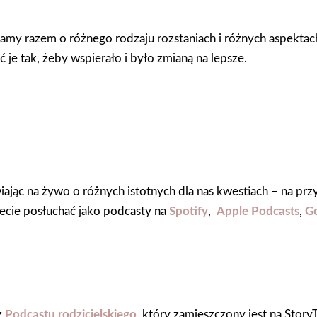
my razem o różnego rodzaju rozstaniach i różnych aspektach
 je tak, żeby wspierało i było zmianą na lepsze.
jąc na żywo o różnych istotnych dla nas kwestiach – na przyk
ecie
posłuchać jako podcasty na
Spotify
,
Apple Podcasts
,
Go
z
Podcastu rodzicielskiego,
który zamieszczony jest na StoryT