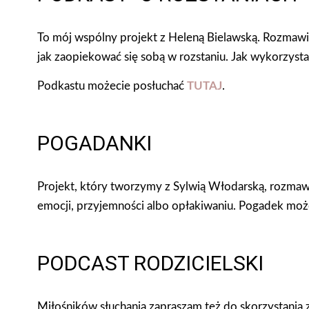
To mój wspólny projekt z Heleną Bielawską. Rozmawia
jak zaopiekować się sobą w rozstaniu. Jak wykorzystać
Podkastu możecie posłuchać
TUTAJ
.
POGADANKI
Projekt, który tworzymy z Sylwią Włodarską, rozmawia
emocji, przyjemności albo opłakiwaniu.
Pogadek moż
PODCAST RODZICIELSKI
Miłośników słuchania zapraszam też do skorzystania 