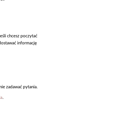
eśli chcesz poczytać
z dostawać informację
wnie zadawać pytania.
ia
.