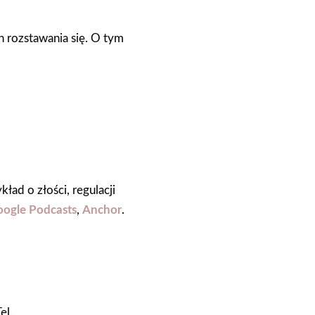
 rozstawania się. O tym
ład o złości, regulacji
ogle Podcasts
,
Anchor
.
el.