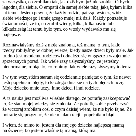
za wszystko, co zrobiłam tak, jak dziś bym już nie zrobiła. O byciu
łagodną dla siebie. O empatii dla samej siebie taką, jaką byłam kilka
lat temu. Jestem pewna, że każdy rodzic, patrząc wstecz, widzi
siebie wiedzącego i umiejącego mniej niż dziś. Każdy potrzebuje
świadomości, że to, co zrobił wtedy, kilka, kilkanaście lub
kilkadziesiąt lat temu było tym, co wtedy wydawało mu się
najlepsze.
Rozmawiałyśmy dziś z moją znajomą, też mamą, o tym, jakie
rzeczy robiłyśmy w dobrej wierze, kiedy nasze dzieci były małe. Jak
trudno jest młodemu rodzicowi odnaleźć się w gąszczu wzajemnie
sprzecznych porad. Jak wiele razy usłyszałyśmy, że jesteśmy
nienormalne, robiąc to, co robimy. Jak wiele razy słyszymy to teraz.
I w tym wszystkim staram się codziennie pamiętać o tym, że nawet
jeśli popełniam błędy, to każdego dnia się na tych błędach uczę.
Moje dziecko mnie uczy. Inne dzieci i inni rodzice.
A ta nauka jest możliwa właśnie dlatego, że potrafię zaakceptować
to, że stan mojej wiedzy się zmienia. Że potrafię sobie przebaczyć,
że wczoraj zrobiłam coś, o czym dzisiaj wiem, że nie było fajne. Że
potrafię się przyznać, że nie miałam racji i popełniłam błąd.
I wiem, że mimo to, jestem dla mojego dziecka najlepszą mamą
na świecie, bo jestem właśnie tą mamą, którą ma.