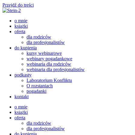
Przejdź do treści
o mnie
książki
oferta
dla rodziców
dla profesjonalistów
do kupienia
kursy webinarowe
webinary pogadankowe
webinaria dla rodziców
webinaria dla profesjonalistów
podkasty
Laboratorium Konfliktu
O rozstaniach
pogadanki
kontakt
o mnie
książki
oferta
dla rodziców
dla profesjonalistów
do kupienia