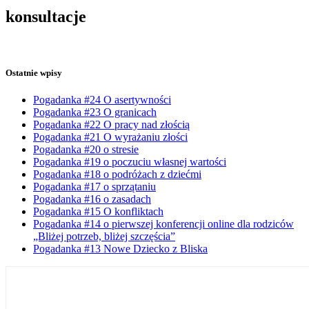
konsultacje
Ostatnie wpisy
Pogadanka #24 O asertywności
Pogadanka #23 O granicach
Pogadanka #22 O pracy nad złością
Pogadanka #21 O wyrażaniu złości
Pogadanka #20 o stresie
Pogadanka #19 o poczuciu własnej wartości
Pogadanka #18 o podróżach z dziećmi
Pogadanka #17 o sprzątaniu
Pogadanka #16 o zasadach
Pogadanka #15 O konfliktach
Pogadanka #14 o pierwszej konferencji online dla rodziców
„Bliżej potrzeb, bliżej szczęścia”
Pogadanka #13 Nowe Dziecko z Bliska