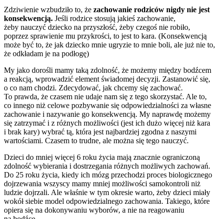
Zdziwienie wzbudziło to, że
zachowanie rodziców nigdy nie jest
konsekwencją.
Jeśli rodzice stosują jakieś zachowanie,
żeby nauczyć dziecko na przyszłość, żeby czegoś nie robiło,
poprzez sprawienie mu przykrości, to jest to kara. (Konsekwencją
może być to, że jak dziecko mnie ugryzie to mnie boli, ale już nie to,
że odkładam je na podłogę)
My jako dorośli mamy taką zdolność, że możemy między bodźcem
a reakcją, wprowadzić element świadomej decyzji. Zastanowić się,
o co nam chodzi. Zdecydować, jak chcemy się zachować.
To prawda, że czasem nie udaje nam się z tego skorzystać. Ale to,
co innego niż celowe pozbywanie się odpowiedzialności za własne
zachowanie i nazywanie go konsekwencją. My naprawdę możemy
się zatrzymać i z różnych możliwości (jest ich dużo więcej niż kara
i brak kary) wybrać tą, która jest najbardziej zgodna z naszymi
wartościami. Czasem to trudne, ale można się tego nauczyć.
Dzieci do mniej więcej 6 roku życia mają znacznie ograniczoną
zdolność wybierania i dostrzegania różnych możliwych zachowań.
Do 25 roku życia, kiedy ich mózg przechodzi proces biologicznego
dojrzewania wszyscy mamy mniej możliwości samokontroli niż
ludzie dojrzali. Ale właśnie w tym okresie warto, żeby dzieci miały
wokół siebie model odpowiedzialnego zachowania. Takiego, które
opiera się na dokonywaniu wyborów, a nie na reagowaniu
na bodźce.