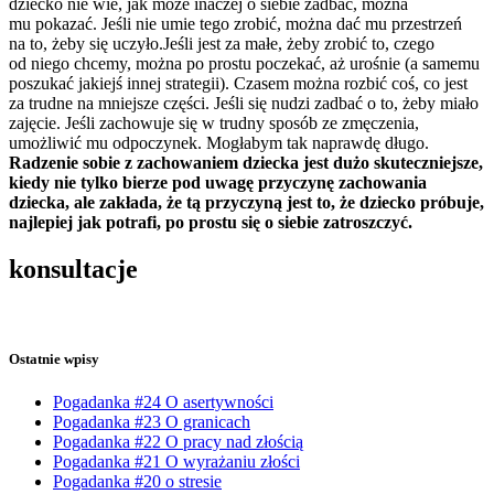
dziecko nie wie, jak może inaczej o siebie zadbać, można
mu pokazać. Jeśli nie umie tego zrobić, można dać mu przestrzeń
na to, żeby się uczyło.Jeśli jest za małe, żeby zrobić to, czego
od niego chcemy, można po prostu poczekać, aż urośnie (a samemu
poszukać jakiejś innej strategii). Czasem można rozbić coś, co jest
za trudne na mniejsze części. Jeśli się nudzi zadbać o to, żeby miało
zajęcie. Jeśli zachowuje się w trudny sposób ze zmęczenia,
umożliwić mu odpoczynek. Mogłabym tak naprawdę długo.
Radzenie sobie z zachowaniem dziecka jest dużo skuteczniejsze,
kiedy nie tylko bierze pod uwagę przyczynę zachowania
dziecka, ale zakłada, że tą przyczyną jest to, że dziecko próbuje,
najlepiej jak potrafi, po prostu się o siebie zatroszczyć.
konsultacje
Ostatnie wpisy
Pogadanka #24 O asertywności
Pogadanka #23 O granicach
Pogadanka #22 O pracy nad złością
Pogadanka #21 O wyrażaniu złości
Pogadanka #20 o stresie