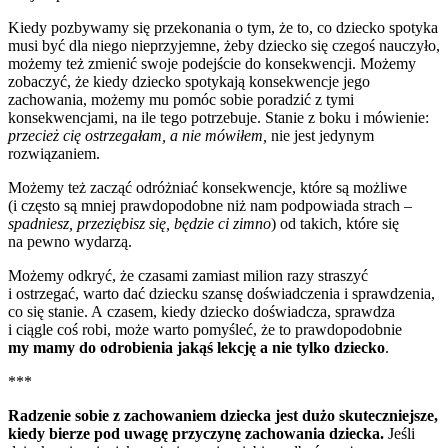
Kiedy pozbywamy się przekonania o tym, że to, co dziecko spotyka
musi być dla niego nieprzyjemne, żeby dziecko się czegoś nauczyło,
możemy też zmienić swoje podejście do konsekwencji. Możemy
zobaczyć, że kiedy dziecko spotykają konsekwencje jego
zachowania, możemy mu pomóc sobie poradzić z tymi
konsekwencjami, na ile tego potrzebuje. Stanie z boku i mówienie:
przecież cię ostrzegałam, a nie mówiłem,
nie jest jedynym
rozwiązaniem.
Możemy też zacząć odróżniać konsekwencje, które są możliwe
(i często są mniej prawdopodobne niż nam podpowiada strach –
spadniesz, przeziębisz się, będzie ci zimno
) od takich, które się
na pewno wydarzą.
Możemy odkryć, że czasami zamiast milion razy straszyć
i ostrzegać, warto dać dziecku szansę doświadczenia i sprawdzenia,
co się stanie. A czasem, kiedy dziecko doświadcza, sprawdza
i ciągle coś robi, może warto pomyśleć, że to prawdopodobnie
my mamy do odrobienia jakąś lekcję a nie tylko dziecko
.
***
Radzenie sobie z zachowaniem dziecka jest dużo skuteczniejsze,
kiedy bierze pod uwagę przyczynę zachowania dziecka.
Jeśli