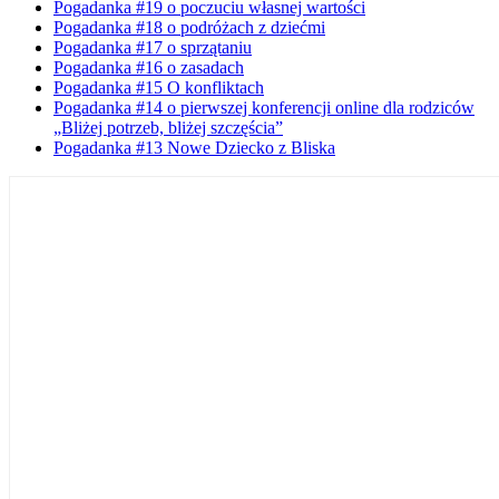
Pogadanka #19 o poczuciu własnej wartości
Pogadanka #18 o podróżach z dziećmi
Pogadanka #17 o sprzątaniu
Pogadanka #16 o zasadach
Pogadanka #15 O konfliktach
Pogadanka #14 o pierwszej konferencji online dla rodziców
„Bliżej potrzeb, bliżej szczęścia”
Pogadanka #13 Nowe Dziecko z Bliska