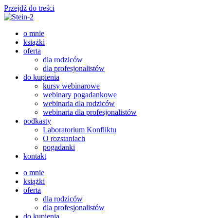
Przejdź do treści
o mnie
książki
oferta
dla rodziców
dla profesjonalistów
do kupienia
kursy webinarowe
webinary pogadankowe
webinaria dla rodziców
webinaria dla profesjonalistów
podkasty
Laboratorium Konfliktu
O rozstaniach
pogadanki
kontakt
o mnie
książki
oferta
dla rodziców
dla profesjonalistów
do kupienia