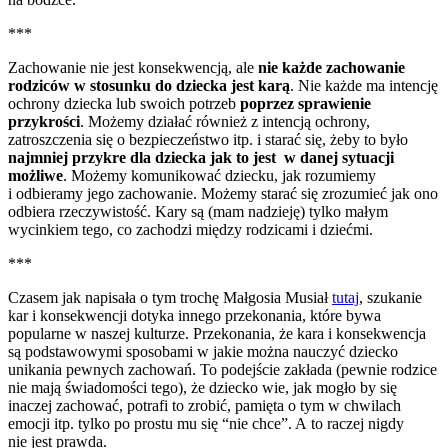
***
Zachowanie nie jest konsekwencją, ale
nie każde zachowanie
rodziców w stosunku do dziecka jest karą
. Nie każde ma intencję
ochrony dziecka lub swoich potrzeb
poprzez sprawienie
przykrości
. Możemy działać również z intencją ochrony,
zatroszczenia się o bezpieczeństwo itp. i starać się, żeby to było
najmniej przykre dla dziecka jak to jest w danej sytuacji
możliwe
. Możemy komunikować dziecku, jak rozumiemy
i odbieramy jego zachowanie. Możemy starać się zrozumieć jak ono
odbiera rzeczywistość. Kary są (mam nadzieję) tylko małym
wycinkiem tego, co zachodzi między rodzicami i dziećmi.
***
Czasem jak napisała o tym trochę Małgosia Musiał
tutaj
, szukanie
kar i konsekwencji dotyka innego przekonania, które bywa
popularne w naszej kulturze. Przekonania, że kara i konsekwencja
są podstawowymi sposobami w jakie można nauczyć dziecko
unikania pewnych zachowań. To podejście zakłada (pewnie rodzice
nie mają świadomości tego), że dziecko wie, jak mogło by się
inaczej zachować, potrafi to zrobić, pamięta o tym w chwilach
emocji itp. tylko po prostu mu się “nie chce”. A to raczej nigdy
nie jest prawda.